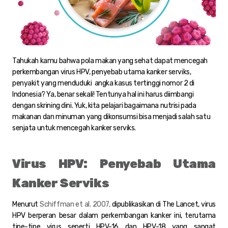
Tahukah kamu bahwa pola makan yang sehat dapat mencegah
perkembangan virus HPV, penyebab utama kanker serviks,
penyakit yang menduduki angka kasus tertinggi nomor 2 di
Indonesia? Ya, benar sekali! Tentunya hal ini harus diimbangi
dengan skrining dini. Yuk, kita pelajari bagaimana nutrisi pada
makanan dan minuman yang dikonsumsi bisa menjadi salah satu
senjata untuk mencegah kanker serviks.
Virus HPV: Penyebab Utama
Kanker Serviks
Menurut
Schiffman et al. 2007,
dipublikasikan di The Lancet, virus
HPV berperan besar dalam perkembangan kanker ini, terutama
tipe-tipe virus seperti HPV-16 dan HPV-18 yang sangat