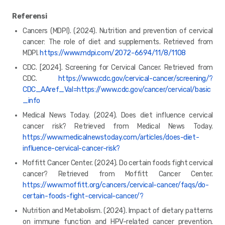
Referensi
Cancers (MDPI). (2024). Nutrition and prevention of cervical
cancer: The role of diet and supplements. Retrieved from
MDPI.
https://www.mdpi.com/2072-6694/11/8/1108
CDC. [2024]. Screening for Cervical Cancer. Retrieved from
CDC.
https://www.cdc.gov/cervical-cancer/screening/?
CDC_AAref_Val=https://www.cdc.gov/cancer/cervical/basic
_info
Medical News Today. (2024). Does diet influence cervical
cancer risk? Retrieved from Medical News Today.
https://www.medicalnewstoday.com/articles/does-diet-
influence-cervical-cancer-risk?
Moffitt Cancer Center. (2024). Do certain foods fight cervical
cancer? Retrieved from Moffitt Cancer Center.
https://www.moffitt.org/cancers/cervical-cancer/faqs/do-
certain-foods-fight-cervical-cancer/?
Nutrition and Metabolism. (2024). Impact of dietary patterns
on immune function and HPV-related cancer prevention.