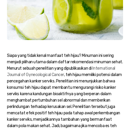
Siapa yang tidak kenal manfaat teh hijau? Minuman ini sering
menjadi pilihan utama dalam daftar rekomendasi minuman sehat.
Menurut sebuah penelitian yang dipublikasikan di
International
Journal of Gynecological Cancer
, teh hijau memiliki potensi dalam
pencegahan kanker serviks. Penelitian ini menunjukkan bahwa
konsumsi teh hijau dapat membantu mengurangi risiko kanker
serviks karena kandungan bioaktifnya yang berperan dalam
menghambat pertumbuhan sel abnormal dan memberikan
perlindungan terhadap kerusakan sel. Penelitian tersebut juga
mencatat efek positif teh hijau pada tahap awal perkembangan
kanker serviks, menjadikannya tambahan yang bermanfaat
dalam pola makan sehat. Jadi, bagaimana jika mencoba es teh