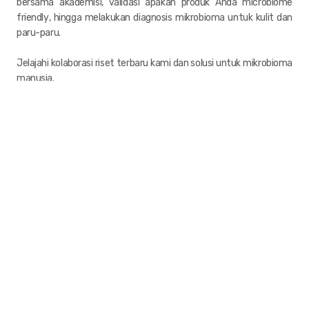
bersama akademisi, validasi apakah produk Anda
microbiome
friendly
, hingga melakukan diagnosis mikrobioma untuk kulit dan
paru-paru.
Jelajahi kolaborasi riset terbaru kami dan solusi untuk mikrobioma
manusia.
Produk
Tidak ada artikel ditemukan