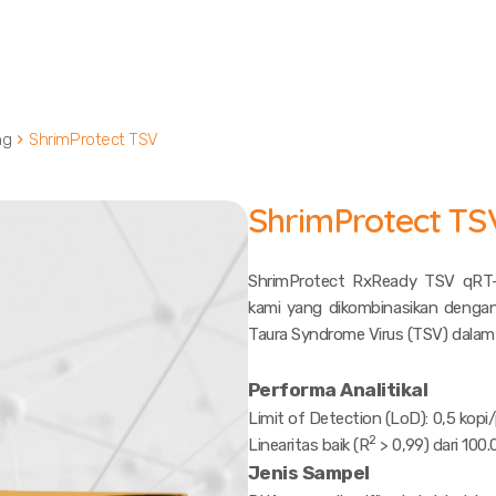
ng
ShrimProtect TSV
ShrimProtect TS
ShrimProtect RxReady TSV qR
kami yang dikombinasikan deng
Taura Syndrome Virus
(TSV) dalam 
Performa Analitikal
Limit of Detection (LoD): 0,5 kopi/
2
Linearitas baik (R
> 0,99) dari 100.
Jenis Sampel