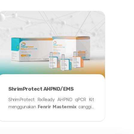
ShrimProtect AHPND/EMS
ShrimProtect RxReady AHPND qPCR Kit
menggunakan
Fenrir Mastermix
canggih
kami yang dikombinasikan dengan
probe
fluorescence
untuk secara akurat
mendeteksi gen target
pirA
dan
pirB
dalam