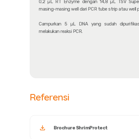
0,2 µL RT Enzyme dengan 14,8 µL TSV Super
masing-masing well dari PCR
tube strip
atau
well 
Campurkan 5 µL DNA yang sudah dipurifika
melakukan reaksi PCR.
Referensi
Brochure ShrimProtect