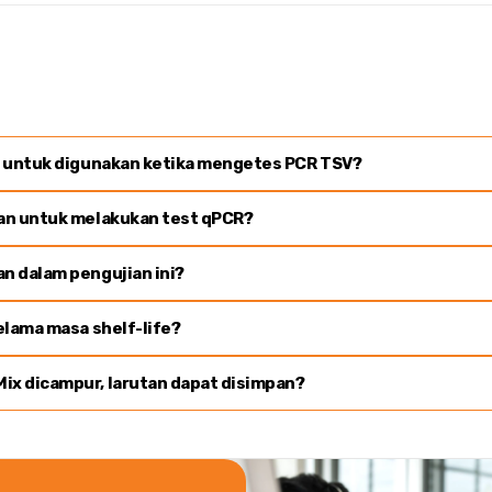
n untuk digunakan ketika mengetes PCR TSV?
an untuk melakukan test qPCR?
n dalam pengujian ini?
elama masa
shelf-life
?
x dicampur, larutan dapat disimpan?