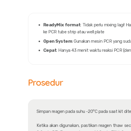
ReadyMix format
: Tidak perlu
mixing
lagi! Ha
ke PCR
tube strip
atau
well plate
Open System
: Gunakan mesin PCR yang suda
Cepat
: Hanya 43 menit waktu reaksi PCR (de
Prosedur
o
Simpan reagen pada suhu -20
C pada saat kit dite
Ketika akan digunakan, pastikan reagen
thaw
sec