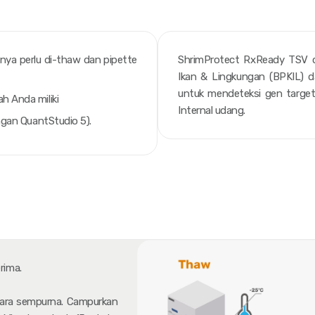
nya perlu di-
thaw
dan
pipette
ShrimProtect RxReady TSV qR
Ikan & Lingkungan (BPKIL) 
untuk mendeteksi gen targe
h Anda miliki
Internal udang.
ngan QuantStudio 5).
rima.
ara sempurna. Campurkan