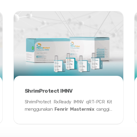
ShrimProtect IMNV
ShrimProtect RxReady IMNV qRT-PCR Kit
menggunakan
Fenrir Mastermix
canggih
kami yang dikombinasikan dengan
probe
fluorescence
untuk secara akurat
mendeteksi
Infectious Myonecrosis Virus