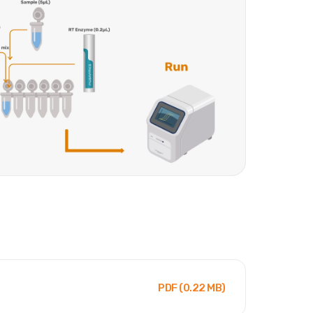
PDF
(
0.22
MB)