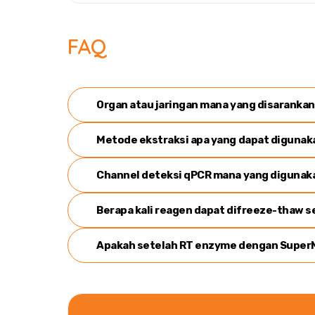
FAQ
Organ atau jaringan mana yang disaranka
Metode ekstraksi apa yang dapat digunak
Channel
deteksi qPCR mana yang digunaka
Berapa kali reagen dapat di
freeze-thaw
s
Apakah setelah RT enzyme dengan SuperMi