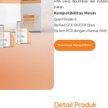
RNA yang dipurifikasi dari induka
pakan.
Kompatibilitas Mesin
QuantStudio 5
BioRad CFX-96/CFX Opus
Sistem PCR dengan channel FAM, 
Download Manual Book
Detail Produk