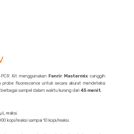
V
T-PCR Kit menggunakan
Fenrir Mastermix
canggih
an
probe fluorescence
untuk secara akurat mendeteksi
berbagai sampel dalam waktu kurang dari
45 menit
.
µL reaksi.
000 kopi/reaksi sampai 10 kopi/reaksi.