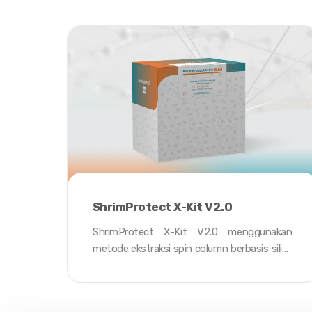
ShrimProtect X-Kit V2.0
ShrimProtect X-Kit V2.0 menggunakan
metode ekstraksi s
pin column
berbasis silika
untuk menghasilkan
total nucleic
acid
(DNA & RNA)
dengan
yield
yang lebih
tinggi untuk meningkatkan sensitivitas