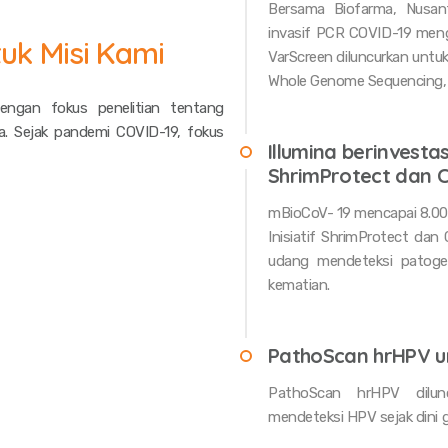
Bersama Biofarma, Nusan
invasif PCR COVID-19 meng
uk Misi Kami
VarScreen diluncurkan unt
Whole Genome Sequencing, 
engan fokus penelitian tentang
. Sejak pandemi COVID-19, fokus
Illumina berinvesta
ShrimProtect dan 
mBioCoV- 19 mencapai 8.000
Inisiatif ShrimProtect da
udang mendeteksi patogen
kematian.
PathoScan hrHPV un
PathoScan hrHPV dilun
mendeteksi HPV sejak dini