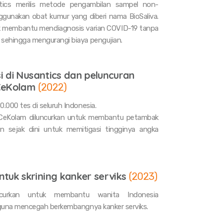
tics merilis metode pengambilan sampel non-
gunakan obat kumur yang diberi nama BioSaliva.
uk membantu mendiagnosis varian COVID-19 tanpa
sehingga mengurangi biaya pengujian.
si di Nusantics dan peluncuran
CeKolam
(
2022
)
.000 tes di seluruh Indonesia.
n CeKolam diluncurkan untuk membantu petambak
 sejak dini untuk memitigasi tingginya angka
tuk skrining kanker serviks
(
2023
)
curkan untuk membantu wanita Indonesia
 guna mencegah berkembangnya kanker serviks.