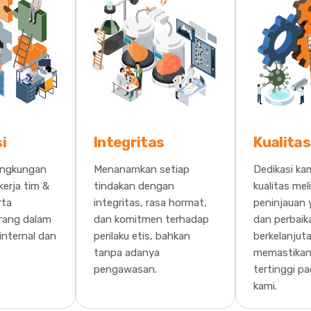
i
Integritas
Kualitas
ingkungan
Menanamkan setiap
Dedikasi ka
kerja tim &
tindakan dengan
kualitas mel
rta
integritas, rasa hormat,
peninjauan
rang dalam
dan komitmen terhadap
dan perbaik
internal dan
perilaku etis, bahkan
berkelanjut
tanpa adanya
memastikan
pengawasan.
tertinggi p
kami.