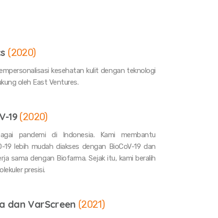
cs
(
2020
)
empersonalisasi kesehatan kulit dengan teknologi
ukung oleh East Ventures.
V-19
(
2020
)
bagai pandemi di Indonesia. Kami membantu
-19 lebih mudah diakses dengan BioCoV-19 dan
ja sama dengan Biofarma. Sejak itu, kami beralih
ekuler presisi.
va dan VarScreen
(
2021
)