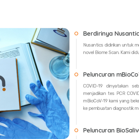
Berdirinya Nusanti
Nusantics didirikan untuk m
novel Biome Scan. Kami did
Peluncuran mBioCo
COVID-19 dinyatakan se
menjadikan tes PCR COVID
mBioCoV-19 kami yang beker
ke pembuatan diagnostik mol
Peluncuran BioSali