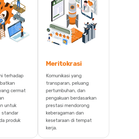
Meritokrasi
mi terhadap
Komunikasi yang
ibatkan
transparan, peluang
 yang cermat
pertumbuhan, dan
an
pengakuan berdasarkan
an untuk
prestasi mendorong
 standar
keberagaman dan
ada produk
kesetaraan di tempat
kerja.